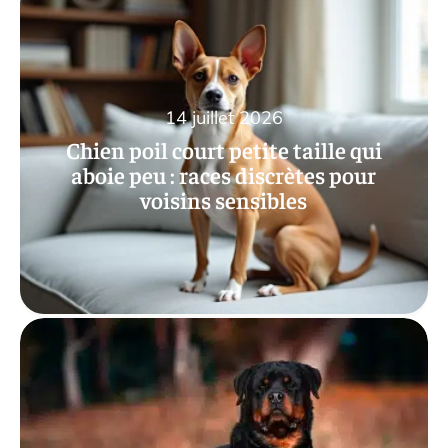
14 juillet 2026
Chien poil court petite taille qui
aboie peu : races discrètes pour
voisins sensibles