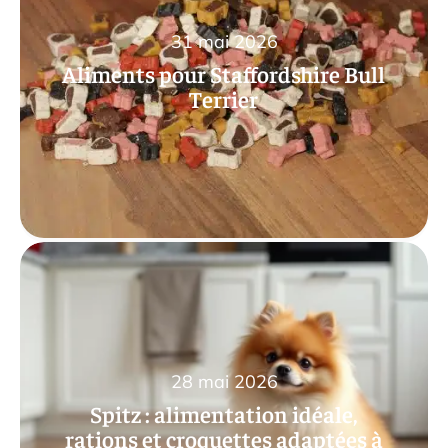
31 mai 2026
Aliments pour Staffordshire Bull
Terrier
28 mai 2026
Spitz : alimentation idéale,
rations et croquettes adaptées à