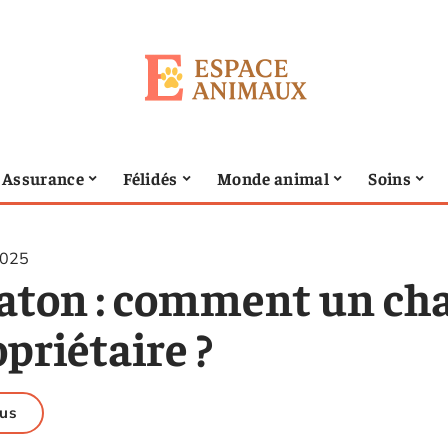
Assurance
Félidés
Monde animal
Soins
2025
aton : comment un chat
priétaire ?
us