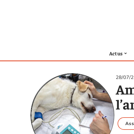
Actus
28/07/
Amé
l’
Ass